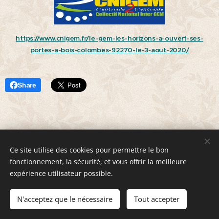
https://www.cnigem.fr/le-gem-les-horizons-a-ouvert-ses-
portes-a-bois-colombes-92270-le-3-aout-2020/
Share
Ce site utilise des cookies pour permettre le bon
© 2020 Groupe d'Entraide Mutuelle "Les Horizons" 5 avenue
fonctionnement, la sécurité, et vous offrir la meilleure
Gambetta 92270 Bois-Colombes
expérience utilisateur possible.
www.gemleshorizons.fr
│
Mentions légales
│
Politique de
confidentialité
N'acceptez que le nécessaire
Tout accepter
Cookies