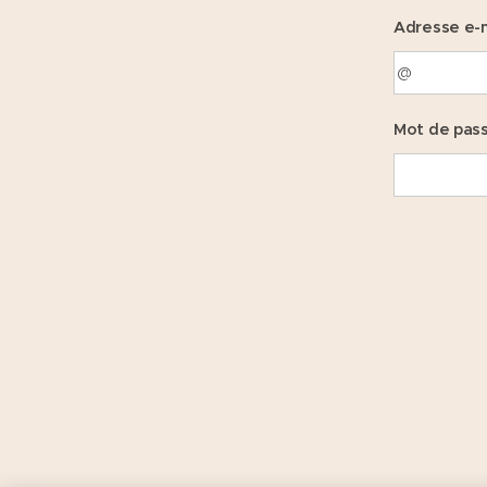
Adresse e-
Mot de pas