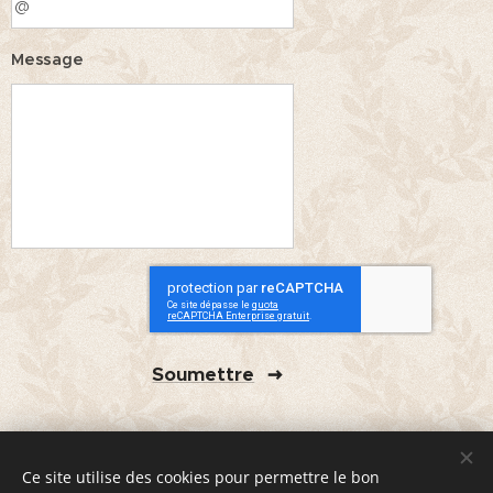
Message
Soumettre
Ce site utilise des cookies pour permettre le bon
© 2020 Groupe d'Entraide Mutuelle "Les Horizons" 5 avenue