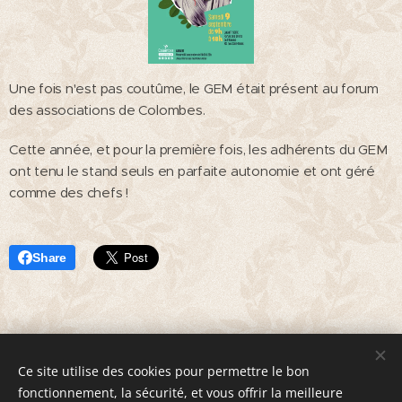
Une fois n'est pas coutûme, le GEM était présent au forum
des associations de Colombes.
Cette année, et pour la première fois, les adhérents du GEM
ont tenu le stand seuls en parfaite autonomie et ont géré
comme des chefs !
Share
Ce site utilise des cookies pour permettre le bon
© 2020 Groupe d'Entraide Mutuelle "Les Horizons" 5 avenue
fonctionnement, la sécurité, et vous offrir la meilleure
Gambetta 92270 Bois-Colombes