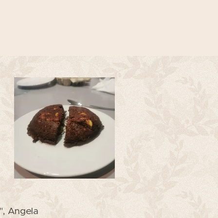
!
", Angela