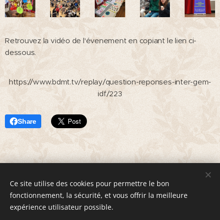
Retrouvez la vidéo de l'évenement en copiant le lien ci-
dessous.
https://www.bdmt.tv/replay/question-reponses-inter-gem-
idf/223
Share
Ce site utilise des cookies pour permettre le bon
© 2020 Groupe d'Entraide Mutuelle "Les Horizons" 5 avenue
fonctionnement, la sécurité, et vous offrir la meilleure
Gambetta 92270 Bois-Colombes
expérience utilisateur possible.
www.gemleshorizons.fr
│
Mentions légales
│
Politique de