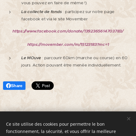
vous pouvez en faire de même !)
La collecte de fonds
: participez sur notre page
facebook et via le site Movember
https://www.facebook.com/donate/1392365614703783/
https://movember.com/m/15123183?mc=1
Le MOuve
: parcourir 60km (marche ou course) en 60
jours. Action pouvant être menée individuellement.
Share
Ce site utilise des cookies pour permettre le bon
© 2020 Groupe d'Entraide Mutuelle "Les Horizons" 5 avenue
fonctionnement, la sécurité, et vous offrir la meilleure
Gambetta 92270 Bois-Colombes