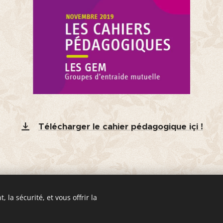
Télécharger le cahier pédagogique içi !
 la sécurité, et vous offrir la
 d'Entraide Mutuelle "Les Horizons" 5 avenue Gambetta 92270
eshorizons.fr
│
Mentions légales
│
Politique de confidentialité